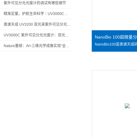
紫外可见分光光度计的调试有哪些细节
精准定量，护航生命科学｜UV3000C紫外可见分光光度计
奥谱天成 UV3200 双光束紫外可见分光光度计 —— 水质污染物检测
UV3000C 紫外可见分光光度计：双光束系统，全面提升分析可靠性
NanoBio 100超微
Nature重磅：AI+三维光学成像实现“全自动细胞诊断”