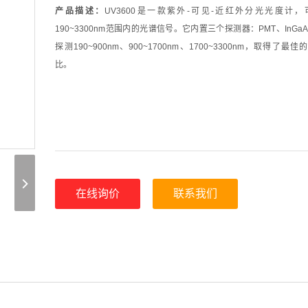
产品描述：
UV3600是一款紫外-可见-近红外分光光度计
190~3300nm范围内的光谱信号。它内置三个探测器：PMT、InGaA
探测190~900nm、900~1700nm、1700~3300nm，取得了
比。
在线询价
联系我们