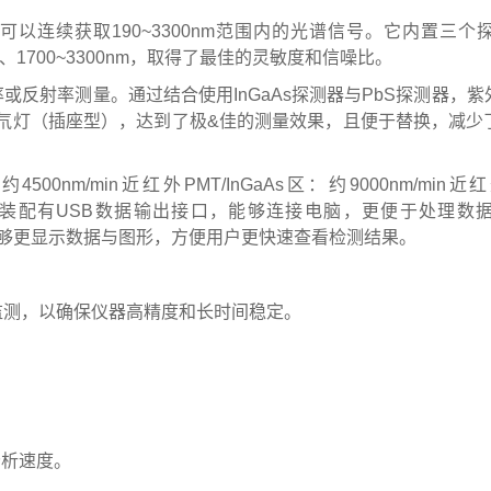
可
以
连
续
获
取
1
9
0
~
3
3
0
0
n
m
范
围
内
的
光
谱
信
号
。
它
内
置
三
个
、
1
7
0
0
~
3
3
0
0
n
m
，
取
得
了
最
佳
的
灵
敏
度
和
信
噪
比
。
率
或
反
射
率
测
量
。
通
过
结
合
使
用
I
n
G
a
A
s
探
测
器
与
P
b
S
探
测
器
，
紫
氘
灯
（
插
座
型
）
，
达
到
了
极&
佳
的
测
量
效
果
，
且
便
于
替
换
，
减
少
：
约
4
5
0
0
n
m
/
m
i
n
近
红
外
P
M
T
/
I
n
G
a
A
s
区
：
约
9
0
0
0
n
m
/
m
i
n
近
红
装
配
有
U
S
B
数
据
输
出
接
口
，
能
够
连
接
电
脑
，
更
便
于
处
理
数
够
更
显
示
数
据
与
图
形
，
方
便
用
户
更
快
速
查
看
检
测
结
果。
监测，以确保仪器高精度和长时间稳定。
。
分析速度。