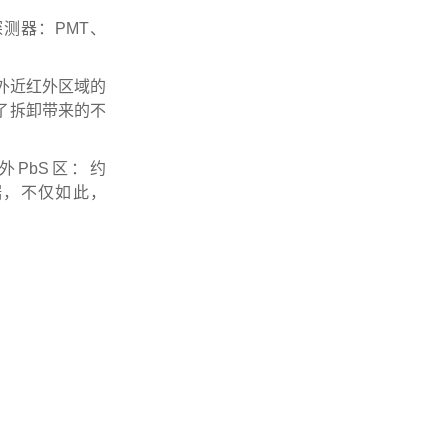
探
测
器
：
P
M
T
、
外
近
红
外
区
域
的
了
拆
卸
带
来
的
不
外
P
b
S
区
：
约
据
，
不
仅
如
此
，