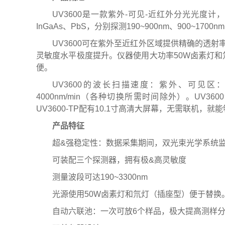
U
V
3
6
0
0
是
一
款
紫
外
-
可
见
-
近
红
外
分
光
光
度
计
，
I
n
G
a
A
s
、
P
b
S
，
分
别
探
测
1
9
0
~
9
0
0
n
m
、
9
0
0
~
1
7
0
0
n
m
U
V
3
6
0
0
可
在
紫
外
至
近
红
外
区
域
提
供
精
确
的
透
射
灵
敏
度
水
平
极
度
提
升
。
仪
器
使
用
大
功
率
5
0
W
卤
素
灯
和
便
。
U
V
3
6
0
0
的
波
长
扫
描
速
度
：
紫
外
、
可
见
区
4
0
0
0
n
m
/
m
i
n
（
各
种
切
换
所
需
时
间
除
外
）
。
U
V
3
6
0
0
U
V
3
6
0
0
-
T
P
配
有
1
0
.
1
寸
高
清
大
屏
幕
，
无
需
联
机
，
就
能
产品特征
超&强稳定性：数据采集期间，双光束光学系统
可装配三个探测器，拥有极&高灵敏度
测量波段可达190~3300nm
光源使用50W卤素灯和氘灯（插座型）便于替换
自动六联池：一次可放6个样品，极大提高测样