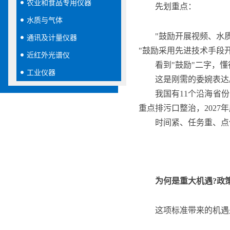
农业和食品专用仪器
先划重点：
水质与气体
"鼓励开展视频、水
通讯及计量仪器
"鼓励采用先进技术手段
近红外光谱仪
看到"鼓励"二字，
工业仪器
这是刚需的委婉表达
我国有11个沿海省
重点排污口整治，2027
时间紧、任务重、点
为何是重大机遇?政
这项标准带来的机遇