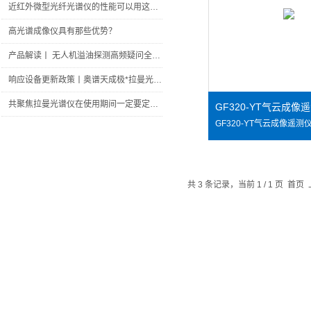
近红外微型光纤光谱仪的性能可以用这六个参数来体现
高光谱成像仪具有那些优势？
产品解读丨 无人机溢油探测高频疑问全解答，一文看懂核心性能
响应设备更新政策丨奥谱天成极*拉曼光谱产品清单请查收
共聚焦拉曼光谱仪在使用期间一定要定期进行性能检定
GF320-YT气云成像
共 3 条记录，当前 1 / 1 页 