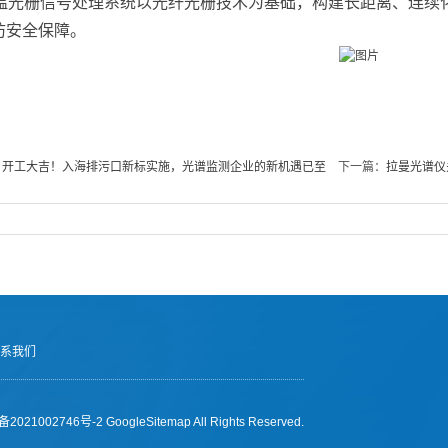
00感温光栅信号处理系统以光纤光栅技术为基础，构建长距离、连
防安全保障。
丨开工大吉！入海排污口新标实施，光谱监测企业的新机遇已至
下一篇：
拉曼光谱仪
系我们
2021002746号-2
GoogleSitemap
All Rights Reserved.