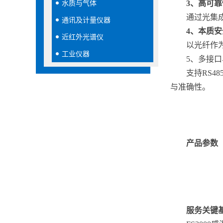
水质与气体
3、
高可靠
通过光集
通讯及计量仪器
4、
本质安
近红外光谱仪
以光纤作
工业仪器
5、
多接口
支持RS
与准确性。
产品参数
服务关键