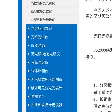
高性能拉曼光谱仪
奥谱天成
微型拉曼光谱仪
患的早期预警
共聚焦拉曼光谱仪
光谱应用方案
光纤光栅
光纤光谱仪
仪器光源
FS20
高光谱/地物光谱仪
探测。
荧光光谱仪
气体监测仪
无人机载环境监测仪
1、
分区报
紫外可见分光光度计
采用感温
隔振平台
2、
长距离
农业和食品专用仪器
借助高效