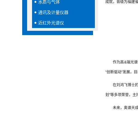
水质与气体
成就，晋级为福建
通讯及计量仪器
近红外光谱仪
作为高&端光
“创新驱动"发展，
在刘鸿飞博士
划"等多项荣誉，主
未来，奥谱天