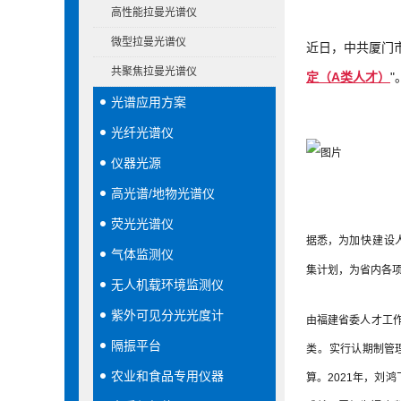
高性能拉曼光谱仪
微型拉曼光谱仪
近日，中共厦门
共聚焦拉曼光谱仪
定（A类人才）
"
光谱应用方案
光纤光谱仪
仪器光源
高光谱/地物光谱仪
荧光光谱仪
据悉，为
加快建设
气体监测仪
集计划，为省内各
无人机载环境监测仪
紫外可见分光光度计
由福建省委人才工作
隔振平台
类。
实行认期制管
农业和食品专用仪器
算。2021年，刘