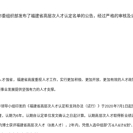
市委组织部发布了福建省高层次人才认定名单的公告，经过严格的审核及
。
人才强省，
福建省高度重视
人才工作，实行更加积极、更加开放、更加有效的人才政策
项事业发展提供坚强有力的人才支撑。
领导小组印发的《福建省高层次人才认定和支持办法（试行）》于2020年7月1日起
理，认期为6年。
认期自认定单位发文确认之日起计算。认期高层次人才取得新业绩
鸿飞博士获评福建省高层次人才（B类人才），2年内，凭借入选中组部“万&人&计&划