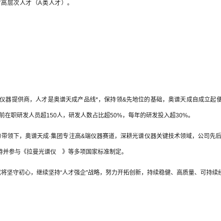
省
高层
次人才（A
类人才）。
谱仪器提供商，人才是奥谱天成产品线*，保持领&先地位的基础，奥谱天成自成立起便
目前在职研发人员超150人，研发人数占比超50%，每年的研发投入超30%。
的带领下，奥谱天成·集团专注高&端仪器赛道，深耕光谱仪器关键技术领域，公司先后
持并参与《
拉曼光谱仪
》等多项国家标准制定。
成将坚守初心，继续坚持“人才强企"战略，努力开拓创新，持续稳健、高质量、可持续