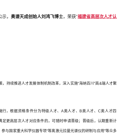
公示，
奥谱天成创始人刘鸿飞博士
，
荣获“
福建省
高层次人才认
，持续推进人才发展体制机制改革，深入实施“海纳百川"高&端人才聚
施行，
根据
资格条件分为特级人才、A类人才、B类人才、C类人才四
满足更高层次人才对应条件的，可随时申请晋级；晋级后，认期重新计
"、参与国家重大科学仪器专项“等离激元拉曼光谱仪的研制与应用"等众多