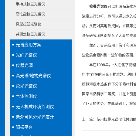
手持式拉曼光谱仪
拉曼光谱仪
可以对深海海水
高性能拉曼光谱仪
浓度进行分析，也可以通过水的
微型拉曼光谱仪
析，从而对其地质成因，矿藏等
共聚焦拉曼光谱仪
许多研究团队都投入了大量的资
光谱应用方案
然而，目前应用于海洋和深海
光纤光谱仪
些物质会吸附到一些矿物的表面
仪器光源
早在1998年，*大连化学物
料中*存在的荧光干扰难题。利用
高光谱/地物光谱仪
模拟海底水热条件下分子筛材料
荧光光谱仪
国家自然科学二等奖，并在上引
气体监测仪
了巨大的优势。在此基础上，将
无人机载环境监测仪
紫外可见分光光度计
上一篇：
使用拉曼光谱仪代替肉
隔振平台