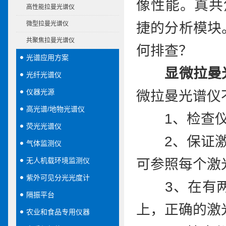
像性能。真共
高性能拉曼光谱仪
微型拉曼光谱仪
捷的分析模块
共聚焦拉曼光谱仪
何排查？
光谱应用方案
显微拉曼
光纤光谱仪
仪器光源
微拉曼光谱仪
高光谱/地物光谱仪
1、检查仪
荧光光谱仪
2、保证激光
气体监测仪
无人机载环境监测仪
可参照每个激
紫外可见分光光度计
3、在有两
隔振平台
上，正确的激
农业和食品专用仪器