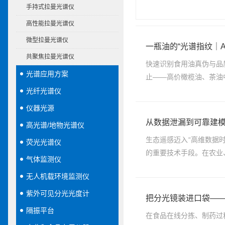
手持式拉曼光谱仪
高性能拉曼光谱仪
微型拉曼光谱仪
一瓶油的“光谱指纹｜A
共聚焦拉曼光谱仪
快速识别食用油真伪与品
光谱应用方案
止——高价橄榄油、茶油
光纤光谱仪
仪器光源
从数据泄漏到可靠建模：
高光谱/地物光谱仪
生态遥感迈入“高维数据
荧光光谱仪
的重要技术手段。在农业
气体监测仪
无人机载环境监测仪
紫外可见分光光度计
把分光镜装进口袋—
隔振平台
在食品在线分拣、制药过