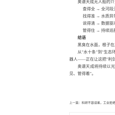
奥谱天成无人船的介
查得全 → 全河
找得准 → 水质
说得清 → 数据
管得住 → 持续
结语
黑臭在水面，根子在
从"水十条"到"生
器人——正在让这把"利
奥谱天成将持续以光
见、管得着"。
上一篇：
科研不容误差，工业拒