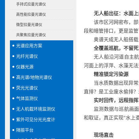
手持式拉曼光谱仪
无人船出征：水面上
高性能拉曼光谱仪
该市区河网密布，部
微型拉曼光谱仪
段和暗管排口，更是监管
共聚焦拉曼光谱仪
奥谱天成无人船搭载
光谱应用方案
全覆盖巡航，不留死
光纤光谱仪
无人船沿河道自主航
河面上的浮萍、水藻无法
仪器光源
精准锁定污染源
高光谱/地物光谱仪
当水质数据出现异常
荧光光谱仪
直排？是工业废水偷排？
气体监测仪
实时回传，远程指挥
无人机载环境监测仪
监测数据与巡航画面
和取证，真正实现"水上
紫外可见分光光度计
隔振平台
现场直击