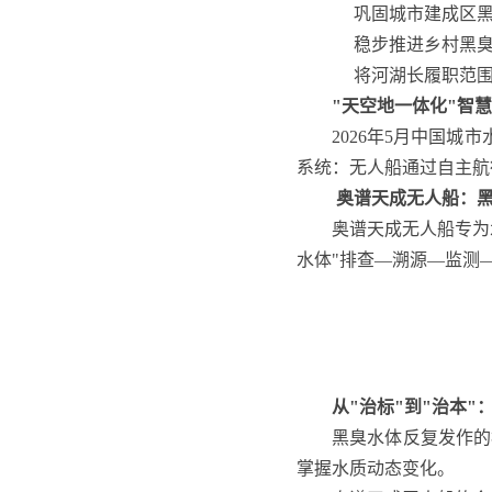
巩固城市建成区
稳步推进乡村黑
将河湖长履职范
"天空地一体化"智
2026年5月中国
系统：无人船通过自主航
奥谱天成无人船：
奥谱天成无人船专为
水体"排查—溯源—监测
从"治标"到"治本"
黑臭水体反复发作的
掌握水质动态变化。