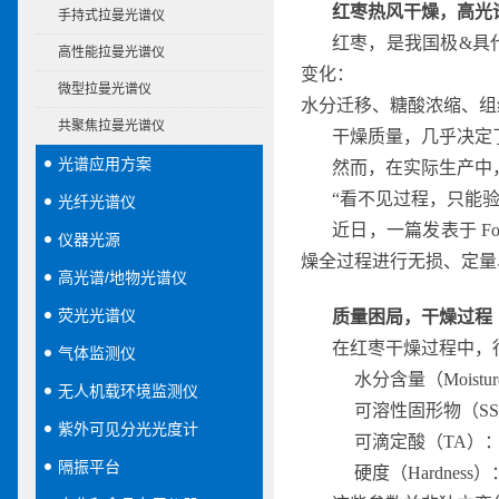
红枣热风干燥，高光
手持式拉曼光谱仪
红枣，是我国极&具
高性能拉曼光谱仪
变化：
微型拉曼光谱仪
水分迁移、糖酸浓缩、组
共聚焦拉曼光谱仪
干燥质量，几乎决定
光谱应用方案
然而，在实际生产中
“看不见过程，只能验
光纤光谱仪
近日，一篇发表于 F
仪器光源
燥全过程进行无损、定量
高光谱/地物光谱仪
荧光光谱仪
质量困局，
干燥过程
在红枣干燥过程中，
气体监测仪
水分含量（Mois
无人机载环境监测仪
可溶性固形物（S
紫外可见分光光度计
可滴定酸（TA）
隔振平台
硬度（Hardnes