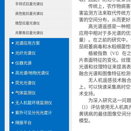
手持式拉曼光谱仪
传统上，农作物病害
害监测方法来取代传统方
高性能拉曼光谱仪
害的空间分布，从而更好
微型拉曼光谱仪
高光谱遥感是一种相
应用中相对于多光谱的优
共聚焦拉曼光谱仪
量）。在之前的研究中，
光谱应用方案
茄斑萎病毒和水稻细菌性
光纤光谱仪
植被指数（VI）在
片表面特征的变化。纹理
仪器光源
光谱和纹理特征来提高表
高光谱/地物光谱仪
融合光谱和图像特征检测
无人机遥感技术融
荧光光谱仪
上，可以快速采集高时空
气体监测仪
术支持。
为深入研究这一问
无人机载环境监测仪
（1）评估使用无人机高
紫外可见分光光度计
黄锈病的最佳图像空间分
模型。
隔振平台