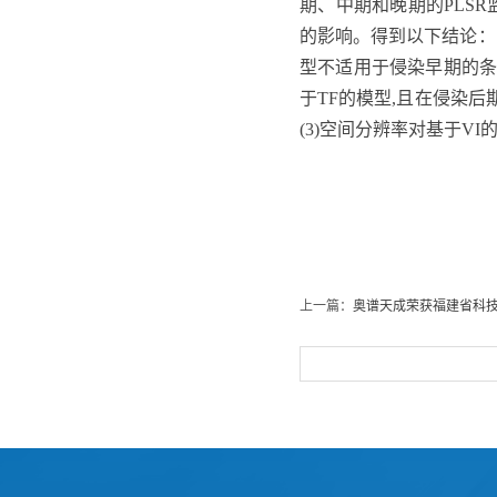
期、中期和晚期的PLSR监测
的影响。得到以下结论：
型不适用于侵染早期的条锈病
于TF的模型,且在侵染后期
(3)空间分辨率对基于V
上一篇：
奥谱天成荣获福建省科技