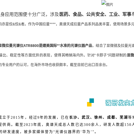
本身应用范围便十分广泛，涉及
医药、食品、公共安全、工业、军事
内亦是佼&佼&者。作为中国拉曼****，奥谱天成拉曼产品系列品类丰富，使用场景多
显微拉曼光谱仪
ATR8800是媲美国际**水准的光谱仪器产品
，结合了显微镜及拉曼光谱
噪比、稳定性等方面优异的表现，使得其畅销海内外。针对“卡脖子"问题研制的
显微
内专业用户的认可，在海外市场也收获颇丰，截至目前已出口百余台。
强研发实
立于2015年，经过9年的发展，已在
长沙、武汉、徐州、成都、芜湖
等
供商。截至2023年底，奥谱天成总人数已达300余人，研发人数超150
的研发速度，被多家媒体誉为“光谱仪器界的‘华为’"。