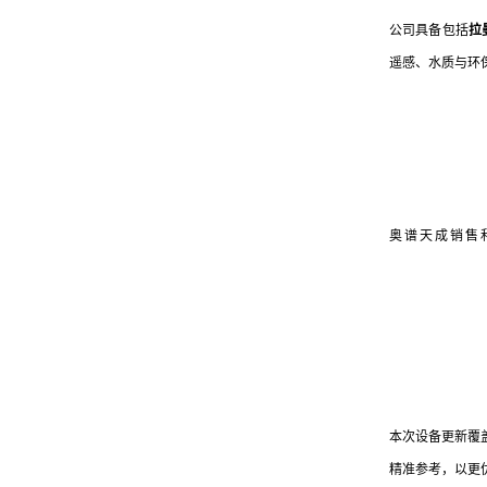
公司具备包括
拉
遥感、水质与环
奥谱天成销售
本次设备更新覆
精准参考，以更