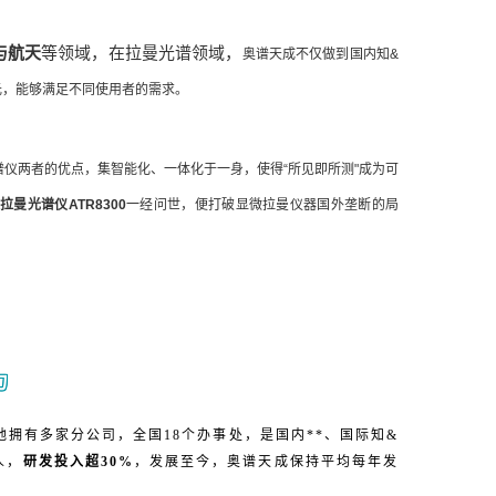
与航天
等领域，在拉曼光谱领域，
奥谱天成不仅做到国内知&
元，能够满足不同使用者的需求。
仪两者的优点，集智能化、一体化于一身，使得“所见即所测"成为可
拉曼光谱仪ATR8300
一经问世，便打破显微拉曼仪器国外垄断的局
力
地拥有多家分公司，全国18个办事处，是国内**、国际知&
人，
研发投入超30%
，发展至今，奥谱天成保持平均每年发