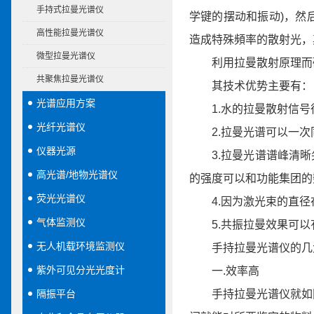
手持式拉曼光谱仪
学键的摆动和振动)，然
高性能拉曼光谱仪
造成特殊頻率的散射光，
微型拉曼光谱仪
利用拉曼散射原理而研
共聚焦拉曼光谱仪
其技术优势主要有：
光谱应用方案
1.水的拉曼散射信号
光纤光谱仪
2.拉曼光谱可以一次同
仪器光源
3.拉曼光谱谱峰清晰
高光谱/地物光谱仪
的强度可以和功能集团的
荧光光谱仪
4.因为激光束的直径在
气体监测仪
5.共振拉曼效果可以
无人机载环境监测仪
手持拉曼光谱仪的几
紫外可见分光光度计
一.效率高
隔振平台
手持拉曼光谱仪就如同