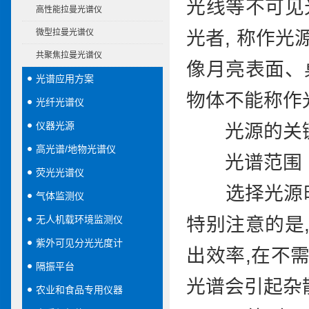
光线等不可见
高性能拉曼光谱仪
微型拉曼光谱仪
光者, 称作光
共聚焦拉曼光谱仪
像月亮表面、
光谱应用方案
物体不能称作
光纤光谱仪
仪器光源
光源的关键
高光谱/地物光谱仪
光谱范围
荧光光谱仪
选择光源时,
气体监测仪
无人机载环境监测仪
特别注意的是
紫外可见分光光度计
出效率,在不
隔振平台
光谱会引起杂
农业和食品专用仪器