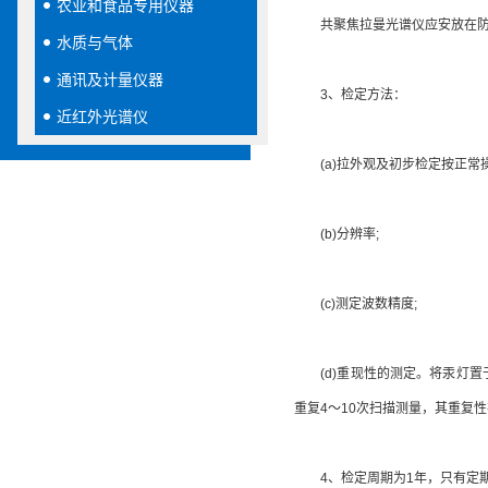
农业和食品专用仪器
共聚焦拉曼光谱仪应安放在防震台上
水质与气体
通讯及计量仪器
3、检定方法：
近红外光谱仪
(a)拉外观及初步检定按正常
(b)分辨率;
(c)测定波数精度;
(d)重现性的测定。将汞灯置于入射
重复4～10次扫描测量，其重复性在土
4、检定周期为1年，只有定期