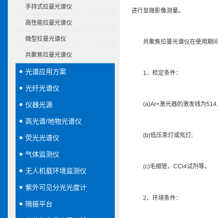
手持式拉曼光谱仪
进行显微影像测量。
高性能拉曼光谱仪
微型拉曼光谱仪
共聚焦拉曼光谱仪在使用期间一
共聚焦拉曼光谱仪
光谱应用方案
1、检定条件：
光纤光谱仪
仪器光源
(a)Ar+激光器的激发线为514.5
高光谱/地物光谱仪
(b)低压汞灯或氖灯;
荧光光谱仪
气体监测仪
(c)毛细管，CCl4试剂等。
无人机载环境监测仪
紫外可见分光光度计
2、环境条件：
隔振平台