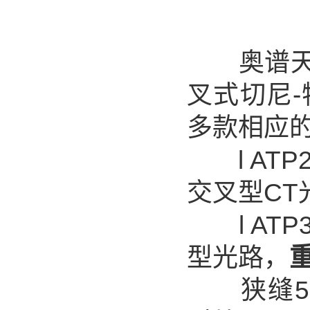
奥谱天成
叉式切尼
多款相应
l ATP2
交叉型CT
l ATP3
型光路，
狭缝50μ