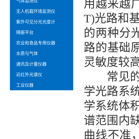
用越来越广泛
气体监测仪
无人机载环境监测仪
T)光路和
紫外可见分光光度计
的两种分
隔振平台
农业和食品专用仪器
路的基础
水质与气体
灵敏度较
通讯及计量仪器
常见的微
近红外光谱仪
工业仪器
学光路系
学系统体
谱范围内
曲线不准