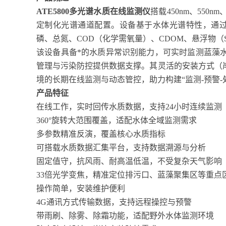
ATE5800
多光谱水质在线监测仪
搭载450nm、550n
定制化光谱通道配置。设备基于水体光谱特性，通过
磷、总氮、COD（化学需氧量）、CDOM、悬浮物（
该设备具备*的水质异常识别能力，可实时监测蓝藻
管理与污染防控提供数据支撑。其灵活的安装方式（
境的长期在线监测与动态管控，助力构建“监测-预警-
产品特征
在线工作，实时回传水质数据，支持24小时连续监测
360°旋转大范围覆盖，适配水体全域监测需求
多参数精准反演，覆盖核心水质指标
可搭载水质数据汇集平台，支持数据溯源与分析
固定值守，抗风雨、耐高温低温，不受复杂天气影响
33倍光学变焦，精准定位排污口、蓝藻聚集区等重点
操作简单，安装维护便利
4G通讯方式传输数据，支持远程操控与预警
带雨刷、除雾、除霜功能，适配野外水体监测环境