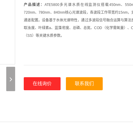
产品描述：
ATE5800多光谱水质在线监测仪搭载450nm、550n
720nm、780nm、840nm核心光谱波段，各波段工作带宽约15nm
通道配置。设备基于水体光谱特性，通过多波段信号融合运算与算法
取浊度、叶绿素a、蓝藻密度、总磷、总氮、COD（化学需氧量）、C
（SS）等关键水质参数。
在线询价
联系我们