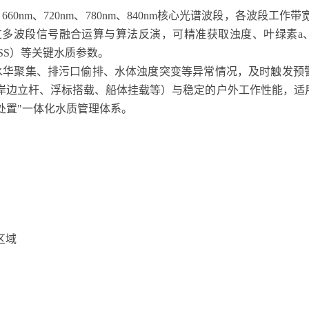
m、660nm、720nm、780nm、840nm核心光谱波段，各波段工作带
多波段信号融合运算与算法反演，可精准获取浊度、叶绿素a
SS）等关键水质参数。
水华聚集、排污口偷排、水体浊度突变等异常情况，及时触发预
岸边立杆、浮标搭载、船体挂载等）与稳定的户外工作性能，适
处置"一体化水质管理体系。
区域