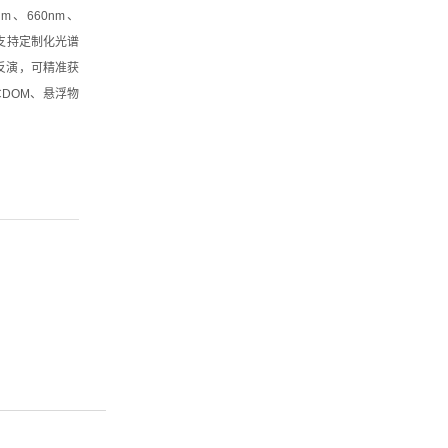
m、660nm、
，支持定制化光谱
反演，可精准获
DOM、悬浮物