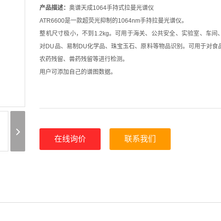
产品描述：
奥谱天成1064手持式拉曼光谱仪
ATR6600是一款超荧光抑制的1064nm手持拉曼光谱仪。
整机尺寸极小，不到1.2kg。可用于海关、公共安全、实验室、车间
对DU品、易制DU化学品、珠宝玉石、原料等物品识别。可用于对食
农药残留、兽药残留等进行检测。
用户可添加自己的谱图数据。
在线询价
联系我们