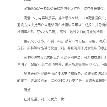
ATR6600是一款超荧光抑制的中远红外手持红外光谱
高清5.5寸电容触摸屏，操控感优&越；1300高清摄像头；支
通讯方式支持用户自建谱图库检测结果可以生成报告并导出内置锂
检测毒&品、芬&太&尼等)；高铁、地铁入口的危化物检测；
整机尺寸极小，不到1.2kg，携带非常方便。可用于海
玉石、原料等物品进行快速识别。并且可用于对食品中的添
ATR6600内置优秀的红外光谱识别算法，可对物质进行
单明了，配备5.5英寸高清屏幕，采用高清摄像头1300万，可
奥谱天成将提供全面的技术支持和服务，如谱图库的建立、
的建立、方法和验证、IQ/OQ/PQ认证支持等。奥谱天成将
特点
红外光谱识别，无荧光干扰；