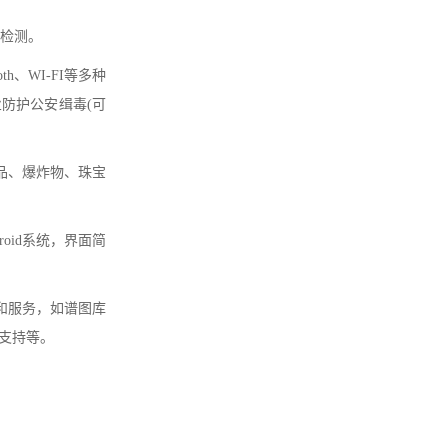
的检测。
h、WI-FI等多种
业防护公安缉毒(可
品、爆炸物、珠宝
oid系统，界面简
和服务，如谱图库
证支持等。