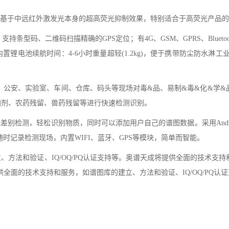
仪。基于中远红外激发光本身的超高荧光抑制效果，特别适合于高荧光产品
持条型码、二维码扫描精确的GPS定位；有4G、GSM、GPRS、Bluetoot
电池续航时间：4-6小时重量超轻(1.2kg)，便于携带防尘防水淋工
关、公安、实验室、车间、仓库、码头等现场对毒&品、易制&毒&化&学&
加剂、农药残留、兽药残留等进行快速检测识别。
无差别检测，轻松识别物质，同时可以添加用户自己的谱图数据。采用Andr
随时记录检测现场，内置WIFI、蓝牙、GPS等模块，简单而智能。
方法和验证、IQ/OQ/PQ认证支持等。奥谱天成将提供全面的技术支持
提供全面的技术支持和服务，如谱图库的建立、方法和验证、IQ/OQ/PQ认