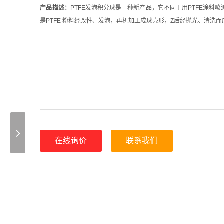
产品描述：
PTFE发泡积分球是一种新产品，它不同于用PTFE涂料
是PTFE 粉料经改性、发泡，再机加工成球壳形，Z后经抛光、清洗而
在线询价
联系我们