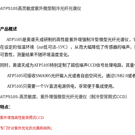
ATP5105高灵敏度紫外微型制冷光纤光谱仪
产品概述
ATP5105是奥谱天成研制的高性能紫外增强制冷型微型光纤光谱仪，它采
在设定的恒温环境（zui低可达-15ºC），从而大幅降低了传感器的噪
可靠性，测量结果不随环境温度变化。
同时，奥谱天成为
ATP5105
特别定制了超低噪声CCD信号处理电路，其量化噪
ATP5105
可接收SMA905光纤输入光或者自由空间光，通过USB2.0
ATP5105
只需要一个5V直流电源供电，非常便于集成使用。
ATP5105-高灵敏度、紫外增强微型光纤光谱仪（制冷型背照式CCD）
特点：
紫外增强高性能背照式CCD
专门针对紫外优化的光路和结构；