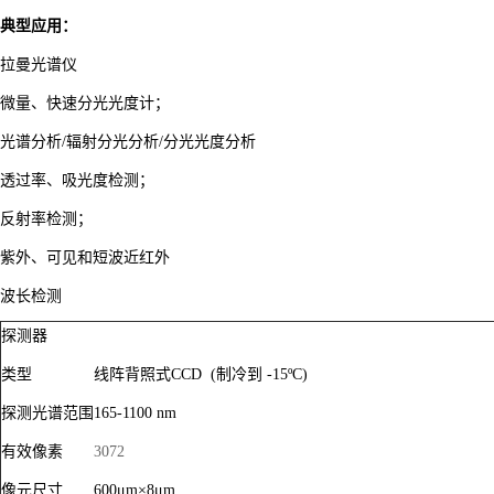
典型应用：
拉曼光谱仪
微量、快速分光光度计；
光谱分析/辐射分光分析/分光光度分析
透过率、吸光度检测；
反射率检测；
紫外、可见和短波近红外
波长检测
探测器
类型
线阵背照式CCD (
制冷到 -1
5º
C)
探测光谱范围
165-1100 nm
有效像素
3072
像元尺寸
600μm×8μm