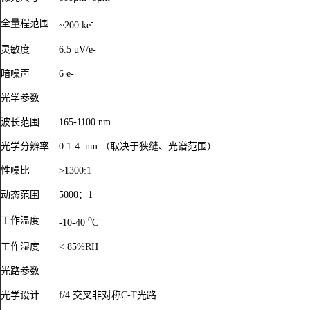
-
全量程范围
~200 ke
灵敏度
6.5 uV/e-
暗噪声
6 e-
光学参数
波长范围
165-1100 nm
光学分辨率
0.1-4 nm
（取决于狭缝、光谱范围）
性噪比
>1300:1
动态范围
5000
：1
o
工作温度
-10-40
C
工作湿度
< 85%RH
光路参数
光学设计
f/4
交叉非对称C-T光路