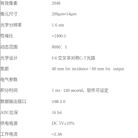
有效像素
2048
像元尺寸
200
14
μm×
μm
光学分辨率
1.6 nm
性噪比
2
>
300:1
动态范围
8
：
000
1
光学设计
f/4 交叉非对称C-T光路
焦距
40 mm for incidence / 60 mm for output
电气参数
积分时间
1 ms
s
，
软件可设定
- 130
econd
数据输出接口
USB 2.0
ADC位深
1
6
bit
供电电源
DC 5V
±10
%
工作电流
<2.3A