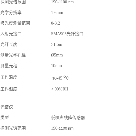
探测光谱范围
190-1100 nm
光学分辨率
1.6 nm
吸光度测量范围
0-3.2
入射光接口
SMA905光纤接口
光纤长度
>1.5m
测量光学孔径
Ø
5mm
测量光程
10mm
o
工作温度
C
-4
5
-10
工作湿度
<
90
%RH
光谱仪
类型
低噪声
线阵
传感器
探测光谱范围
190
-1100 nm