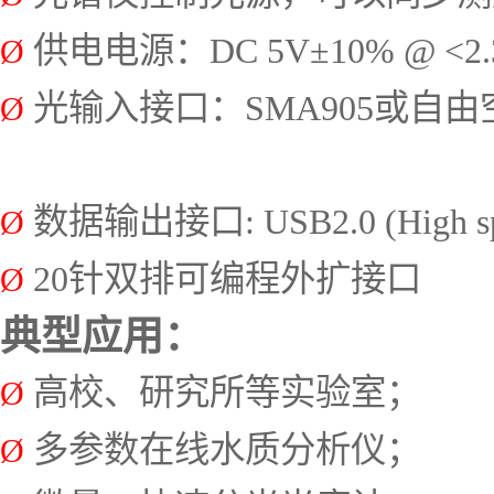
供电
电源
：DC 5V
±10
%
@ <2.
Ø
光输入接口
：
SMA905或自
Ø
数据输出接口: USB2.0 (
High
s
Ø
2
0针双排可编程外扩接口
Ø
典型应用
：
高校、研究所等实验室；
Ø
多参数在线水质分析仪；
Ø