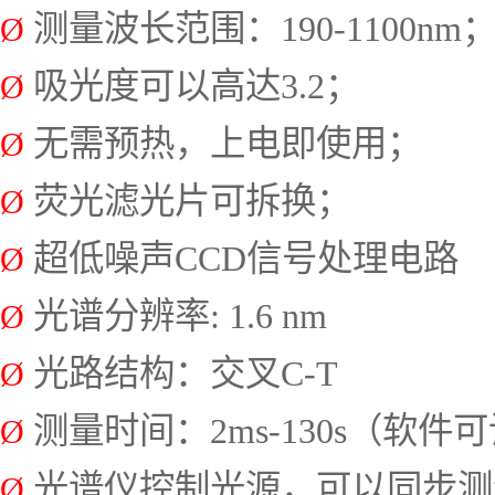
测量波长范围：190-1100nm
Ø
吸光度可以高达3.2；
Ø
无需预热，上电即使用；
Ø
荧光滤光片可拆换；
Ø
超低噪声CCD信号处理电路
Ø
光谱
分辨率:
1.6
n
m
Ø
光路结构：交叉C-T
Ø
测量
时间
：2ms-
130
s
（
软件可
Ø
光谱仪控制光源，可以同步测
Ø