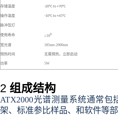
存储温度
-20°C to +70°C
操作温度
5
-10°C to +4
°C
脉冲氙灯
9
使用寿命
≥10
宽光谱
185nm-2000nm
预热时间
无需预热，立即启动
功率
5W
2
组成结构
ATX2000
光谱测量系统通常包
架、标准参比样品、和软件等部